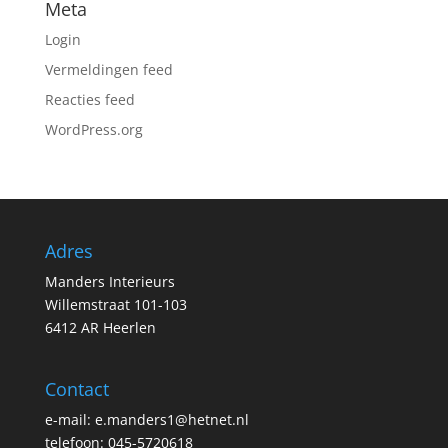
Meta
Login
Vermeldingen feed
Reacties feed
WordPress.org
Adres
Manders Interieurs
Willemstraat 101-103
6412 AR Heerlen
Contact
e-mail: e.manders1@hetnet.nl
telefoon: 045-5720618